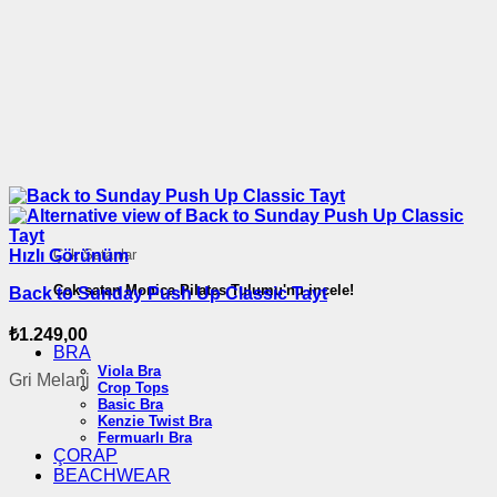
Çok Satanlar
Hızlı Görünüm
Çok satan Monica Pilates Tulumu'nu incele!
Back to Sunday Push Up Classic Tayt
₺
1.249,00
BRA
Viola Bra
Gri Melanj
Crop Tops
Basic Bra
Kenzie Twist Bra
Fermuarlı Bra
ÇORAP
BEACHWEAR