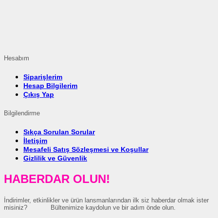
Hesabım
Siparişlerim
Hesap Bilgilerim
Çıkış Yap
Bilgilendirme
Sıkça Sorulan Sorular
İletişim
Mesafeli Satış Sözleşmesi ve Koşullar
Gizlilik ve Güvenlik
HABERDAR OLUN!
İndirimler, etkinlikler ve ürün lansmanlarından ilk siz haberdar olmak ister
misiniz? Bültenimize kaydolun ve bir adım önde olun.