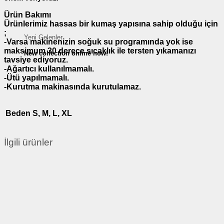
Ürün Bakımı
Ürünlerimiz hassas bir kumaş yapısına sahip olduğu için
;
Yeni Gelenler
-Varsa makinenizin soğuk su programında yok ise
maksimum 30 derece sıcaklık ile tersten yıkamanızı
New collection online now!
tavsiye ediyoruz.
-Ağartıcı kullanılmamalı.
-Ütü yapılmamalı.
-Kurutma makinasında kurutulamaz.
Beden
S, M, L, XL
İlgili ürünler