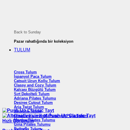
Back to Sunday
Pazar rahatlığında bir koleksiyon
TULUM
Cross Tulum
İspanyol Paça Tulum
Catsuit Uzun Kollu Tulum
Classy and Cozy Tulum
Kalçası Büzgülü Tulum
Sırt Dekolteli Tulum
Adriana Pilates Tulumu
Desiree Cutout Tulum
Aria Twist Tulum
Jasmine Tulum
Claudia Uzun Kollu İspanyol Paça Tulum
Monica Pilates Tulumu
Hızlı Görünüm
Gina Pilates Tulumu
Butterfly Tulum