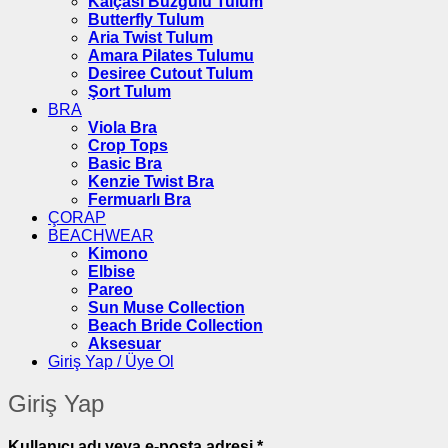
Kalçası Büzgülü Tulum
Butterfly Tulum
Aria Twist Tulum
Amara Pilates Tulumu
Desiree Cutout Tulum
Şort Tulum
BRA
Viola Bra
Crop Tops
Basic Bra
Kenzie Twist Bra
Fermuarlı Bra
ÇORAP
BEACHWEAR
Kimono
Elbise
Pareo
Sun Muse Collection
Beach Bride Collection
Aksesuar
Giriş Yap / Üye Ol
Giriş Yap
Gerekli
Kullanıcı adı veya e-posta adresi
*