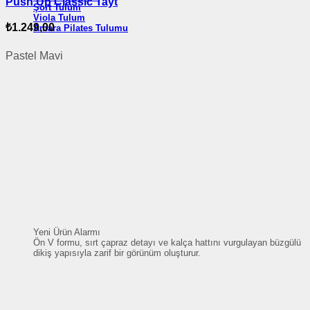
Push Up Classic Tayt
Şort Tulum
Viola Tulum
₺
1.249,00
Amara Pilates Tulumu
Pastel Mavi
Yeni Ürün Alarmı
Ön V formu, sırt çapraz detayı ve kalça hattını vurgulayan büzgülü
dikiş yapısıyla zarif bir görünüm oluşturur.