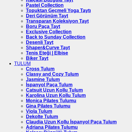
Pastel Collection
Topuktan Geçmeli Yoga Taytı
Deri Görünüm Tayt
Transparan Koleksiyon Tayt
Boru Paça Tayt
Exclusive Collection
Back to Sunday Collection
Desenli Tayt
Shaper&Curve Tayt
Tenis Eteği | Elbise
Biker Tayt
TULUM
Cross Tulum
Classy and Cozy Tulum
Jasmine Tulum
İspanyol Paça Tulum
Catsuit Uzun Kollu Tulum
Karolina Uzun Kollu Tulum
Monica Pilates Tulumu
Gina Pilates Tulumu
Viola Tulum
Dekolte Tulum
Claudia Uzun Kollu İspanyol Paça Tulum
Adriana Pilates Tulumu