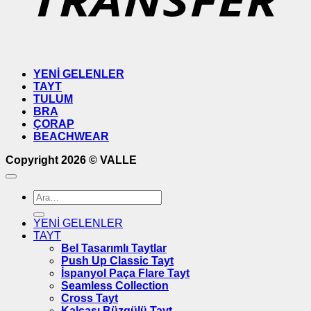
YENİ GELENLER
TAYT
TULUM
BRA
ÇORAP
BEACHWEAR
Copyright 2026 ©
VALLE
Ara:
YENİ GELENLER
TAYT
Bel Tasarımlı Taytlar
Push Up Classic Tayt
İspanyol Paça Flare Tayt
Seamless Collection
Cross Tayt
Kalçası Büzgülü Tayt