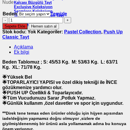
Nude
Kalçası Büzgülü Tayt
Exclusive Koleksiyon
Seamless Koleksiyon
Beden
Temizle
Transparan Koleksiyon Tayt
Push
Desenli Tayt
Biker Tayt
Up
Sepete Ekle
Hemen satın al
Classic
Stok kodu:
Yok
Kategoriler:
Pastel Collection
,
Push Up
adet
Classic Tayt
Açıklama
Ek bilgi
Beden Tablomuz ; S: 45/53 Kg.
M: 53/63 Kg.
L: 63/71
Kg.
XL: 71/78 Kg.
🌟Yüksek Bel
🌟TOPARLAYICI YAPISI ve özel dikiş tekniği ile İNCE
gözükmenize yardımcı olur.
🌟PUSH UP Özellikli & Toparlayıcıdır.
🌟Tüm Vucudunuzu Sarar ,Potluk Yapmaz.
🌟Günlük kullanım ,özel davetler ve spor için uygundur.
**
Direk tene temas eden ürünler olduğu için hijyen açısından
iade/değişim yapmamız doğru olmuyor ,sizlere de
giyilmiş/denenmiş bir ürünü asla yollamamak adına bu konuya
önem veriyoruz.